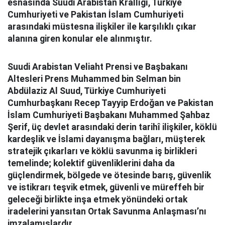
esnasında Suudi Arabistan Krallığı, Türkiye
Cumhuriyeti ve Pakistan İslam Cumhuriyeti
arasındaki müstesna ilişkiler ile karşılıklı çıkar
alanına giren konular ele alınmıştır.
Suudi Arabistan Veliaht Prensi ve Başbakanı
Altesleri Prens Muhammed bin Selman bin
Abdülaziz Al Suud, Türkiye Cumhuriyeti
Cumhurbaşkanı Recep Tayyip Erdoğan ve Pakistan
İslam Cumhuriyeti Başbakanı Muhammed Şahbaz
Şerif, üç devlet arasındaki derin tarihî ilişkiler, köklü
kardeşlik ve İslami dayanışma bağları, müşterek
stratejik çıkarları ve köklü savunma iş birlikleri
temelinde; kolektif güvenliklerini daha da
güçlendirmek, bölgede ve ötesinde barış, güvenlik
ve istikrarı teşvik etmek, güvenli ve müreffeh bir
geleceği birlikte inşa etmek yönündeki ortak
iradelerini yansıtan Ortak Savunma Anlaşması’nı
imzalamışlardır.