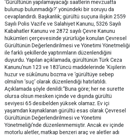
'Gürültünün yapılamayacağı saatlerin mevzuatta
bulunup bulunmadığı?' yönündeki bir soruyu da
cevaplandırdı. Başkanlık; gürültü suçuna ilişkin 2559
Sayılı Polis Vazife ve Salahiyet Kanunu, 5326 Sayılı
Kabahatler Kanunu ve 2872 sayılı Çevre Kanunu
hükümleri çerçevesinde yürürlüğe konulan Çevresel
Gürültünün Değerlendirilmesi ve Yönetimi Yönetmeliği
ile farklı şekillerde yaptırımların düzenlendiğini
duyurdu. Yapılan açıklamada, gürültünün Türk Ceza
Kanunu’nun 123 ve 183’üncü maddelerinde ‘Kişilerin
huzur ve sükûnunu bozma ve ‘gürültüye sebep
olma’nın ‘suç’ olarak düzenlendiği hatırlatıldı.
Açıklamada şöyle denildi:“Buna göre; her ne surette
olursa olsun mesken içinde ve dışında gürültü
seviyesi 65 desibelden yüksek olamaz. Ev içi
yaşamdan kaynaklanan gürültü esas olarak Çevresel
Gürültünün Değerlendirilmesi ve Yönetimi
Yönetmeliği’nde düzenlenmemiştir. Ancak ev içinde
motorlu aletler, matkap benzeri araç ve aletler adı