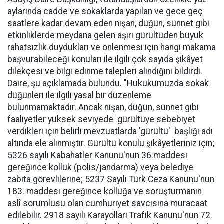
aylarında cadde ve sokaklarda yapılan ve gece geç
saatlere kadar devam eden nişan, düğün, sünnet gibi
etkinliklerde meydana gelen aşırı gürültüden büyük
rahatsızlık duydukları ve önlenmesi için hangi makama
başvurabileceği konuları ile ilgili çok sayıda şikâyet
dilekçesi ve bilgi edinme talepleri alındığını bildirdi.
Daire, şu açıklamada bulundu. "Hukukumuzda sokak
düğünleri ile ilgili yasal bir düzenleme
bulunmamaktadır. Ancak nişan, düğün, sünnet gibi
faaliyetler yüksek seviyede gürültüye sebebiyet
verdikleri için belirli mevzuatlarda 'gürültü' başlığı adı
altında ele alınmıştır. Gürültü konulu şikâyetleriniz için;
5326 sayılı Kabahatler Kanunu'nun 36.maddesi
gereğince kolluk (polis/jandarma) veya belediye
zabıta görevlilerine; 5237 Sayılı Türk Ceza Kanunu'nun
183. maddesi gereğince kolluğa ve soruşturmanın
aslî sorumlusu olan cumhuriyet savcısına müracaat
edilebilir. 2918 sayılı Karayolları Trafik Kanunu'nun 72.